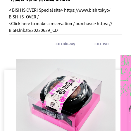
< BiSH iS OVER! Special site>
https://www.bish.tokyo/
BiSH_iS_OVER /
<Click here to make a reservation / purchase>
https: //
BiSH.lnk.to/20220629_CD
CD+Blu-ray
CD+DVD