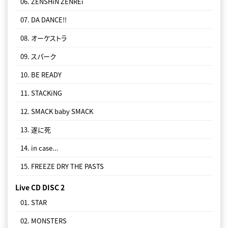
06. ZENSHiN ZENREi
07. DA DANCE!!
08. オーケストラ
09. スパーク
10. BE READY
11. STACKiNG
12. SMACK baby SMACK
13. 遂に死
14. in case...
15. FREEZE DRY THE PASTS
Live CD DISC 2
01. STAR
02. MONSTERS