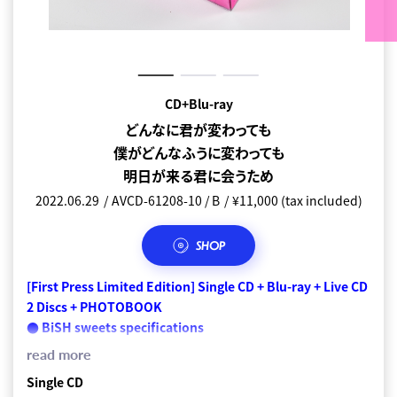
CD+Blu-ray
CD+DVD
CD only
どんなに君が変わっても
どんなに君が変わっても
どんなに君が変わっても
僕がどんなふうに変わっても
僕がどんなふうに変わっても
僕がどんなふうに変わっても
明日が来る君に会うため
明日が来る君に会うため
明日が来る君に会うため
2022.06.29
2022.06.29
2022.06.29
AVCD-61208-10 / B
AVCD-61121 / B
AVCD-61212
¥ 1,100 (tax included)
¥4,950 (tax included)
¥11,000 (tax included)
SHOP
SHOP
SHOP
[First Press Limited Edition] Single CD + Blu-ray + Live CD
Single CD
01. どんなに君が変わっても僕がどんなふうに変わっても明日が来
2 Discs + PHOTOBOOK
る君に会うため
01. どんなに君が変わっても僕がどんなふうに変わっても明日が来
● BiSH sweets specifications
る君に会うため
02. ハッピーエンドじゃなくても
● 100P luxury photo book included
read more
02. ハッピーエンドじゃなくても
● The live video includes audio commentary full of
Single CD
inside stories by BiSH members & BiSH BAND members.