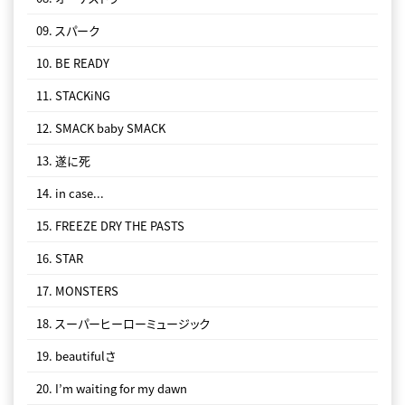
09. スパーク
12. SMACK baby SMACK
10. BE READY
13. 遂に死
11. STACKiNG
14. in case...
12. SMACK baby SMACK
15. FREEZE DRY THE PASTS
13. 遂に死
16. STAR
14. in case...
17. MONSTERS
15. FREEZE DRY THE PASTS
18. スーパーヒーローミュージック
16. STAR
19. beautifulさ
17. MONSTERS
20. I’m waiting for my dawn
18. スーパーヒーローミュージック
21. ALL YOU NEED IS LOVE
19. beautifulさ
20. I’m waiting for my dawn