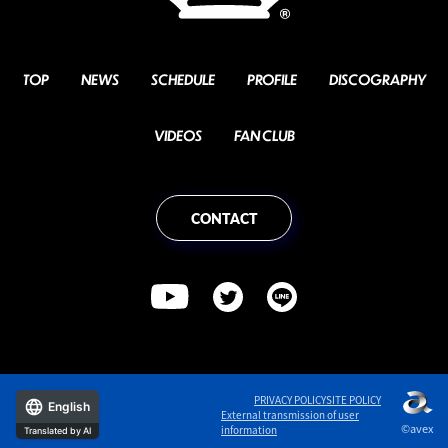
TOP
NEWS
SCHEDULE
PROFILE
DISCOGRAPHY
VIDEOS
FAN CLUB
CONTACT
PRIVACY POLICY
SITE POLICY
English
External transmission of user
©avex
information
Translated by AI