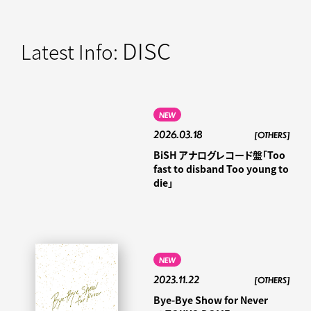
DISC
Latest Info:
NEW
2026.03.18
[OTHERS]
BiSH アナログレコード盤「Too
fast to disband Too young to
die」
NEW
2023.11.22
[OTHERS]
Bye-Bye Show for Never