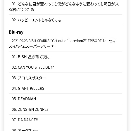
DVD
01. どんなに君が変わっても僕がどんなふうに変わっても明日が来
at セキ
る君に会うため
2021.09.23 BiSH SPARKS “Get out of boredomZ” EPiSODE 1
スイハイムスーパーアリーナ
02. ハッピーエンドじゃなくても
01. BiSH-星が瞬く夜に-
Blu-ray
02. CAN YOU STiLL BE??
at セキ
2021.09.23 BiSH SPARKS “Get out of boredomZ” EPiSODE 1
スイハイムスーパーアリーナ
03. プロミスザスター
01. BiSH-星が瞬く夜に-
04. GiANT KiLLERS
02. CAN YOU STiLL BE??
05. DEADMAN
03. プロミスザスター
06. ZENSHiN ZENREi
04. GiANT KiLLERS
07. DA DANCE!!
05. DEADMAN
08. オーケストラ
06. ZENSHiN ZENREi
09. スパーク
07. DA DANCE!!
10. BE READY
08. オーケストラ
11. STACKiNG