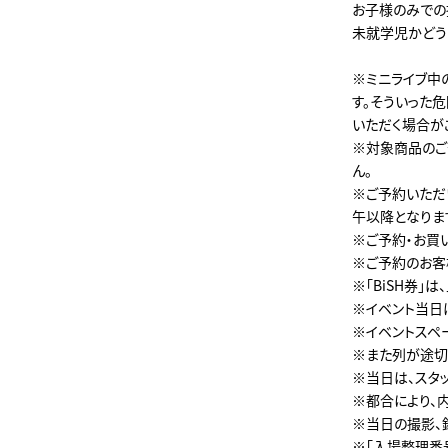
お子様のみでの
未就学児かどう
※ミニライブ中
す。そういった
いただく場合が
※対象商品のご
ん。
※ご予約いただい
午以降となりま
※ご予約・お買
※ご予約のお客
※「BiSH券
※イベント当日は
※イベントスペ
※また列が途切
※当日は、スタ
※都合により、
※当日の撮影、
※「入場整理番号