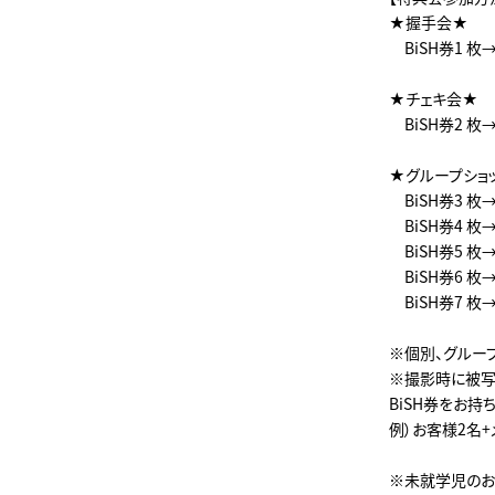
★握手会★
BiSH券1 枚
★チェキ会★
BiSH券2 
★グループショ
BiSH券3 枚
BiSH券4 枚
BiSH券5 枚
BiSH券6 枚
BiSH券7 枚
※個別、グルー
※撮影時に被写
BiSH券をお
例）お客様2名+
※未就学児のお