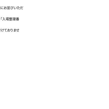
順にお並びいただ
、「入場整理番
付けておりませ