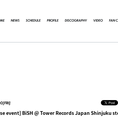
ME
NEWS
SCHEDULE
PROFILE
DISCOGRAPHY
VIDEO
FAN C
00[FRI]
ase event] BiSH @ Tower Records Japan Shinjuku st