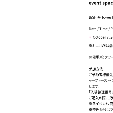
event spac
BiSH @ Tower 
Date / Time / E
October 7, 20
※ミニLIVE
開催場所：タワ
参加方法
ご予約者様優先で
ャーファースト・
します。
「入場整理番号」
ご購入の際、ご
※各イベント、
※整理番号はラ