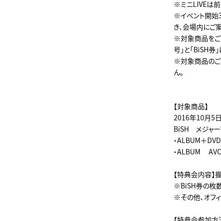
※ミニLIVE
※イベント開始
き、会場内にご
※対象商品をご購
号」と「BiSH
※対象商品のご
ん。
【対象商品】
2016年10月5
BiSH メジャーフ
・ALBUM＋DVD
・ALBUM AV
【特典会内容】
※BiSH券の
※その他、オフ
【特典会参加方