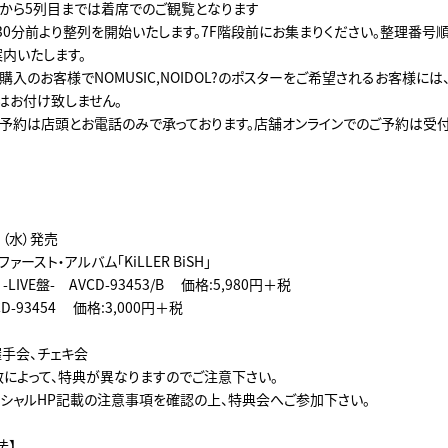
は前から5列目までは着席でのご観覧となります
30分前より整列を開始いたします。7F階段前にお集まりください。整理番号
案内いたします。
入のお客様でNOMUSIC,NOIDOL?のポスターをご希望されるお客様には
券」はお付け致しません。
予約は店頭とお電話のみで承っております。店舗オンラインでのご予約は受
日（水）発売
ァースト・アルバム「KiLLER BiSH」
 -LIVE盤- AVCD-93453/B 価格:5,980円＋税
CD-93454 価格:3,000円＋税
握手会、チェキ会
枚数によって、特典が異なりますのでご注意下さい。
ィシャルHP記載の注意事項を確認の上、特典会へご参加下さい。
法】