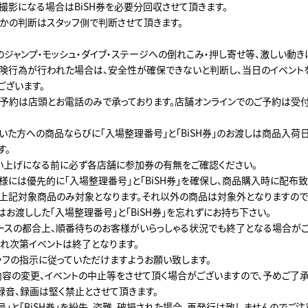
撮影になる場合はBiSH券を必要分回収させて頂きます。
かの判断はスタッフ側で判断させて頂きます。
のジャンプ・モッシュ・ダイブ・ステージへの倒れこみ・押し寄せ等、激しい動
危険行為が行われた場合は、安全性が確保できないと判断し、当日のイベント
ございます。
予約は店頭とお電話のみで承っております。店舗オンラインでのご予約は受
た方への商品ならびに「入場整理番号」と「BiSH券」のお渡しは商品入荷日の
す。
い上げになる前に必ず各店舗に参加券の有無をご確認ください。
様には優先的に「入場整理番号」と「BiSH券」を確保し、商品購入時に配布致
」は、上記対象商品のみ対象となります。それ以外の商品は対象外となりますので
お渡しした「入場整理番号」と「BiSH券」を忘れずにお持ち下さい。
ースの都合上、順番待ちのお客様がいらっしゃる状況でも終了となる場合がご
れ次第イベントは終了となります。
ッフの指示に従っていただけますようお願い致します。
内容の変更、イベントの中止等をさせて頂く場合がございますので、予めご了承
録音、録画は堅く禁止とさせて頂きます。
」と「BiSH券」を紛失、盗難、破損された場合、再発行は致しませんのでご注