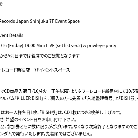
e
Records Japan Shinjuku 7F Event Space
vent Details
16 (Friday) 19:00 Mini LIVE (set list ver.2) & privilege party
は前から5列目までは着席でのご観覧となります
ーレコード新宿店 7Fイベントスペース
CD商品入荷日（10/4火 正午以降）よりタワーレコード新宿店にて10/5発
アルバム「KiLLER BiSH」をご購入の方に先着で「入場整理番号」と「BiSH券
はお一人様各日1枚、「BiSH券」は、CD1枚につき3枚差し上げます。
参加希望のイベント日をお申し付け下さい。
商品、参加券ともに数に限りがございます。なくなり次第終了となりますのでご
ンダムで発行いたします。先着順ではございません。