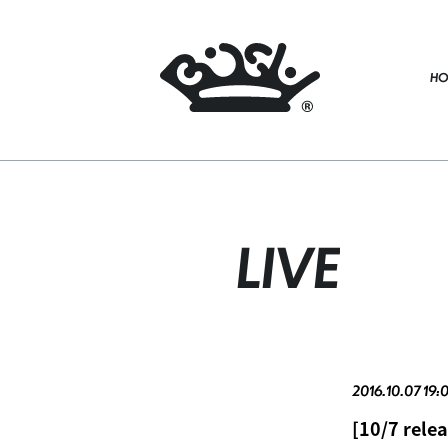
HO
LIVE
2016.10.07 19:
[10/7 rele