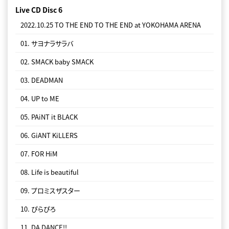
Live CD Disc 6
2022.10.25 TO THE END TO THE END at YOKOHAMA ARENA
01. サヨナラサラバ
02. SMACK baby SMACK
03. DEADMAN
04. UP to ME
05. PAiNT it BLACK
06. GiANT KiLLERS
07. FOR HiM
08. Life is beautiful
09. プロミスザスター
10. ぴらぴろ
11. DA DANCE!!