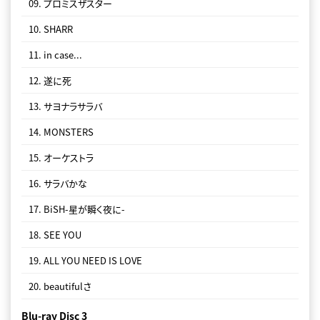
09. プロミスザスター
19. ALL YOU NEED IS LOVE
10. SHARR
20. BiSH-星が瞬く夜に-
11. in case...
Blu-ray Disc 3
12. 遂に死
・ 「Bye-Bye Show」MUSiC ViDEO
13. サヨナラサラバ
・ 「Bye-Bye Show」MUSiC ViDEO MAKiNG MOViE
14. MONSTERS
Live CD Disc 1
15. オーケストラ
2022.09.21 And yet BiSH moved. at 大阪城ホール
16. サラバかな
01. GiANT KiLLERS
17. BiSH-星が瞬く夜に-
02. ZENSHiN ZENREi
18. SEE YOU
03. UP to ME
19. ALL YOU NEED IS LOVE
04. 愛してると言ってくれ
20. beautifulさ
05. GRUNGE WORLD
Blu-ray Disc 3