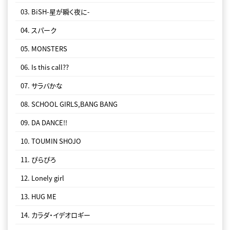
03. BiSH-星が瞬く夜に-
04. 愛してると言ってくれ
07. ぴょ
04. スパーク
05. GRUNGE WORLD
08. リズム
05. MONSTERS
06. DA DANCE!!
09. プロミスザスター
06. Is this call??
07. ぴょ
10. SHARR
07. サラバかな
08. リズム
11. in case...
08. SCHOOL GIRLS,BANG BANG
09. プロミスザスター
12. 遂に死
09. DA DANCE!!
10. SHARR
13. サヨナラサラバ
10. TOUMIN SHOJO
11. in case...
14. MONSTERS
11. ぴらぴろ
12. 遂に死
15. オーケストラ
12. Lonely girl
13. サヨナラサラバ
16. サラバかな
13. HUG ME
14. MONSTERS
17. BiSH-星が瞬く夜に-
14. カラダ・イデオロギー
15. オーケストラ
18. SEE YOU