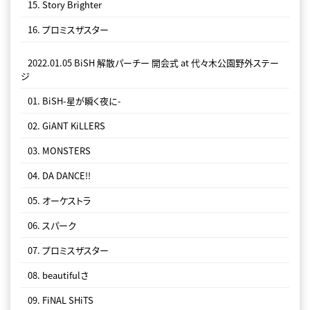
15. Story Brighter
16. サラバかな
19. ALL YOU NEED IS LOVE
16. プロミスザスター
17. BiSH-星が瞬く夜に-
20. beautifulさ
2022.01.05 BiSH 解散パーチー 開会式 at 代々木公園野外ステー
18. SEE YOU
DVD Disc 2
ジ
2022.10.25 TO THE END TO THE END at YOKOHAMA ARENA
19. ALL YOU NEED IS LOVE
01. BiSH-星が瞬く夜に-
01. サヨナラサラバ
20. beautifulさ
02. GiANT KiLLERS
02. SMACK baby SMACK
Blu-ray Disc 2
03. MONSTERS
2022.10.25 TO THE END TO THE END at YOKOHAMA ARENA
03. DEADMAN
04. DA DANCE!!
01. サヨナラサラバ
04. UP to ME
05. オーケストラ
02. SMACK baby SMACK
05. PAiNT it BLACK
06. スパーク
03. DEADMAN
06. GiANT KiLLERS
07. プロミスザスター
04. UP to ME
07. FOR HiM
08. beautifulさ
05. PAiNT it BLACK
08. Life is beautiful
09. FiNAL SHiTS