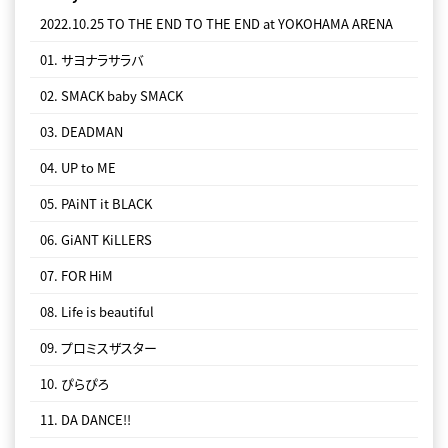
06. DA DANCE!!
2022.10.25 TO THE END TO THE END at YOKOHAMA ARENA
07. ぴょ
01. サヨナラサラバ
08. リズム
02. SMACK baby SMACK
09. プロミスザスター
03. DEADMAN
10. SHARR
04. UP to ME
11. in case...
05. PAiNT it BLACK
12. 遂に死
06. GiANT KiLLERS
13. サヨナラサラバ
07. FOR HiM
14. MONSTERS
08. Life is beautiful
Live CD Disc 2
09. プロミスザスター
01. オーケストラ
10. ぴらぴろ
02. サラバかな
11. DA DANCE!!
03. BiSH-星が瞬く夜に-