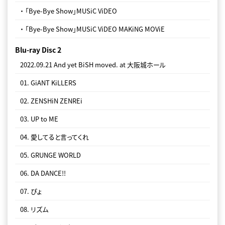
06. GiANT KiLLERS
09. プロミスザスター
・ 「Bye-Bye Show」MUSiC ViDEO
07. FOR HiM
10. ぴらぴろ
・ 「Bye-Bye Show」MUSiC ViDEO MAKiNG MOViE
08. Life is beautiful
11. DA DANCE!!
Blu-ray Disc 2
09. プロミスザスター
12. ぴょ
2022.09.21 And yet BiSH moved. at 大阪城ホール
10. ぴらぴろ
13. 遂に死
01. GiANT KiLLERS
11. DA DANCE!!
14. MONSTERS
02. ZENSHiN ZENREi
12. ぴょ
15. オーケストラ
03. UP to ME
13. 遂に死
16. サラバかな
04. 愛してると言ってくれ
14. MONSTERS
17. beautifulさ
05. GRUNGE WORLD
15. オーケストラ
18. 悲しみよとまれ
06. DA DANCE!!
16. サラバかな
19. ALL YOU NEED IS LOVE
07. ぴょ
17. beautifulさ
20. BiSH-星が瞬く夜に-
08. リズム
18. 悲しみよとまれ