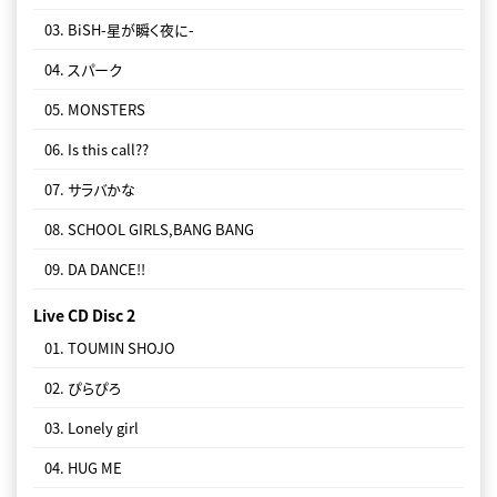
08. Life is beautiful
03. BiSH-星が瞬く夜に-
09. プロミスザスター
04. スパーク
10. ぴらぴろ
05. MONSTERS
11. DA DANCE!!
06. Is this call??
12. ぴょ
07. サラバかな
13. 遂に死
08. SCHOOL GIRLS,BANG BANG
14. MONSTERS
09. DA DANCE!!
Live CD Disc 4
Live CD Disc 2
01. オーケストラ
01. TOUMIN SHOJO
02. サラバかな
02. ぴらぴろ
03. beautifulさ
03. Lonely girl
04. 悲しみよとまれ
04. HUG ME
05. ALL YOU NEED IS LOVE