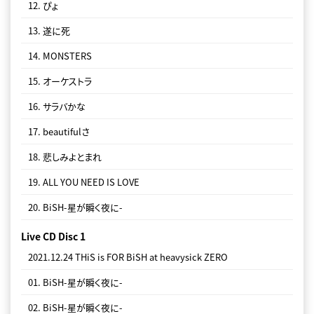
12. ぴょ
04. SEE YOU
13. 遂に死
05. ALL YOU NEED IS LOVE
14. MONSTERS
06. beautifulさ
15. オーケストラ
Live CD Disc 3
16. サラバかな
2022.10.25 TO THE END TO THE END at YOKOHAMA ARENA
17. beautifulさ
01. サヨナラサラバ
18. 悲しみよとまれ
02. SMACK baby SMACK
19. ALL YOU NEED IS LOVE
03. DEADMAN
20. BiSH-星が瞬く夜に-
04. UP to ME
Live CD Disc 1
05. PAiNT it BLACK
2021.12.24 THiS is FOR BiSH at heavysick ZERO
06. GiANT KiLLERS
01. BiSH-星が瞬く夜に-
07. FOR HiM
02. BiSH-星が瞬く夜に-