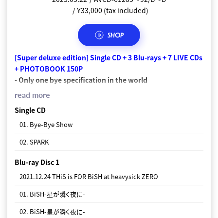
¥33,000 (tax included)
SHOP
SHOP
SHOP
SHOP
[First Press Limited Edition] Single CD + 3 Blu-rays + 4
Single CD
Single CD
[Super deluxe edition] Single CD + 3 Blu-rays + 7 LIVE CDs
Live CDs + PHOTOBOOK 32P
01. Bye-Bye Show
01. Bye-Bye Show
+ PHOTOBOOK 150P
-Digipack specification
02. SPARK
02. SPARK
- Only one bye specification in the world
- 32P luxury photo book included
read more
* This product is a "HP Mosaic" with different designs
-Audio commentary full of behind-the-scenes stories by
read more
DVD Disc 1
Single CD
one by one.
BiSH members is included in the live footage.
​ ​
We are using
Single CD
2022.09.21 And yet BiSH moved. at 大阪城ホール
- 150P luxury photo book included
01. Bye-Bye Show
●" BiSH is FOR BiSH", "And yet BiSH moved."
01. Bye-Bye Show
01. GiANT KiLLERS
02. SPARK
02. SPARK
02. ZENSHiN ZENREi
Blu-ray Disc 1
Blu-ray Disc 1
2022.09.21 And yet BiSH moved. at 大阪城ホール
03. UP to ME
2021.12.24 THiS is FOR BiSH at heavysick ZERO
01. GiANT KiLLERS
04. 愛してると言ってくれ
01. BiSH-星が瞬く夜に-
02. ZENSHiN ZENREi
05. GRUNGE WORLD
02. BiSH-星が瞬く夜に-
03. UP to ME
06. DA DANCE!!