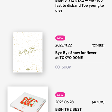
BiSH アナログレコード盤「Too
fast to disband Too young to
die」
NEW
2023.11.22
[OTHERS]
Bye-Bye Show for Never
at TOKYO DOME
SHOP
NEW
2023.06.28
[ALBUM]
BiSH THE BEST