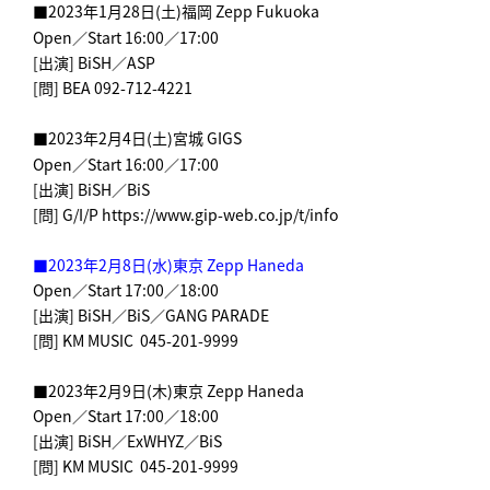
■2023年1月28日(土)福岡 Zepp Fukuoka
Open／Start 16:00／17:00
[出演] BiSH／ASP
[問] BEA 092-712-4221
■2023年2月4日(土)宮城 GIGS
Open／Start 16:00／17:00
[出演] BiSH／BiS
[問] G/I/P https://www.gip-web.co.jp/t/info
■2023年2月8日(水)東京 Zepp Haneda
Open／Start 17:00／18:00
[出演] BiSH／BiS／GANG PARADE
[問] KM MUSIC 045-201-9999
■2023年2月9日(木)東京 Zepp Haneda
Open／Start 17:00／18:00
[出演] BiSH／ExWHYZ／BiS
[問] KM MUSIC 045-201-9999