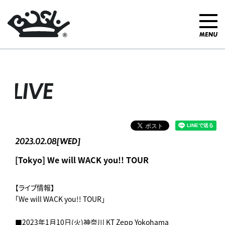
LIVE
2023.02.08[WED]
[Tokyo] We will WACK you!! TOUR
【ライブ情報】
「We will WACK you!! TOUR」
■2023年1月10日(火)神奈川 KT Zepp Yokohama