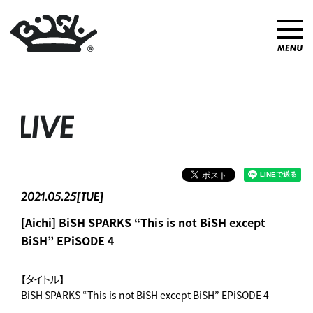
LIVE
2021.05.25[TUE]
[Aichi] BiSH SPARKS “This is not BiSH except
BiSH” EPiSODE 4
【タイトル】
BiSH SPARKS “This is not BiSH except BiSH” EPiSODE 4