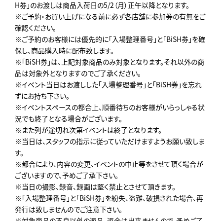
H券」のお渡しは商品入荷日の5/2（月）正午以降となります。
※ご予約・お買い上げになる前に必ず各店舗に参加券の有無をご
確認ください。
※ご予約のお客様には優先的に「入場整理番号」と「BiSH券」を確
保し、商品購入時に配布致します。
※「BiSH券」は、上記対象商品のみ対象となります。それ以外の商
品は対象外となりますのでご了承ください。
※イベント当日はお渡しした「入場整理番号」と「BiSH券」を忘れ
ずにお持ち下さい。
※イベントスペースの都合上、順番待ちのお客様がいらっしゃる状
況でも終了となる場合がございます。
※また列が途切れ次第イベントは終了となります。
※当日は、スタッフの指示に従っていただけますようお願い致しま
す。
※都合により、内容の変更、イベントの中止等をさせて頂く場合が
ございますので、予めご了承下さい。
※当日の撮影、録音、録画は堅く禁止とさせて頂きます。
※「入場整理番号」と「BiSH券」を紛失、盗難、破損された場合、再
発行は致しませんのでご注意下さい。
※対象商品の不良以外の返品、返金は出来ませんので、予めご了