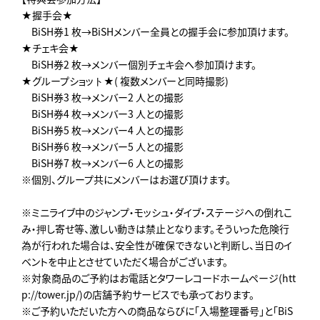
★握手会★
BiSH券1 枚→BiSHメンバー全員との握手会に参加頂けます。
★チェキ会★
BiSH券2 枚→メンバー個別チェキ会へ参加頂けます。
★グループショット★( 複数メンバーと同時撮影)
BiSH券3 枚→メンバー2 人との撮影
BiSH券4 枚→メンバー3 人との撮影
BiSH券5 枚→メンバー4 人との撮影
BiSH券6 枚→メンバー5 人との撮影
BiSH券7 枚→メンバー6 人との撮影
※個別、グループ共にメンバーはお選び頂けます。
※ミニライブ中のジャンプ・モッシュ・ダイブ・ステージへの倒れこ
み・押し寄せ等、激しい動きは禁止となります。そういった危険行
為が行われた場合は、安全性が確保できないと判断し、当日のイ
ベントを中止とさせていただく場合がございます。
※対象商品のご予約はお電話とタワーレコードホームページ(htt
p://tower.jp/)の店舗予約サービスでも承っております。
※ご予約いただいた方への商品ならびに「入場整理番号」と「BiS