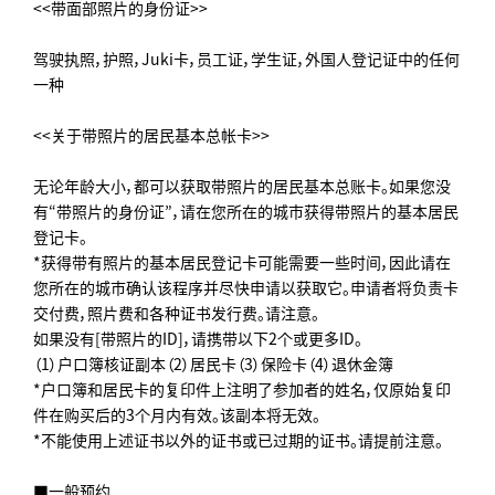
<<带面部照片的身份证>>
驾驶执照，护照，Juki卡，员工证，学生证，外国人登记证中的任何
一种
<<关于带照片的居民基本总帐卡>>
无论年龄大小，都可以获取带照片的居民基本总账卡。如果您没
有“带照片的身份证”，请在您所在的城市获得带照片的基本居民
登记卡。
*获得带有照片的基本居民登记卡可能需要一些时间，因此请在
您所在的城市确认该程序并尽快申请以获取它。申请者将负责卡
交付费，照片费和各种证书发行费。请注意。
如果没有[带照片的ID]，请携带以下2个或更多ID。
（1）户口簿核证副本（2）居民卡（3）保险卡（4）退休金簿
*户口簿和居民卡的复印件上注明了参加者的姓名，仅原始复印
件在购买后的3个月内有效。该副本将无效。
*不能使用上述证书以外的证书或已过期的证书。请提前注意。
■一般预约