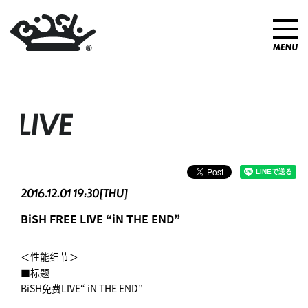
LIVE
2016.12.01 19:30[THU]
BiSH FREE LIVE “iN THE END”
＜性能细节＞
■标题
BiSH免费LIVE“ iN THE END”