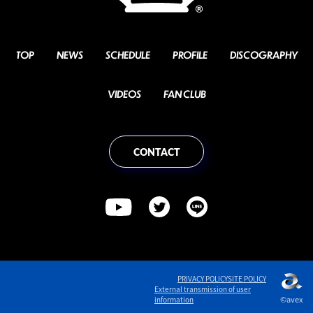
TOP
NEWS
SCHEDULE
PROFILE
DISCOGRAPHY
VIDEOS
FAN CLUB
CONTACT
PRIVACY POLICY
SITE POLICY
English
External transmission of user
©avex
information