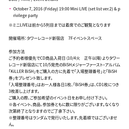
October 7, 2016 (Friday) 19:00 Mini LIVE (set list ver.2) & p
rivilege party
※ミニLIVEは前から5列目までは着席でのご観覧となります
開催場所：タワーレコード新宿店 7Fイベントスペース
参加方法
ご予約者様優先でCD商品入荷日（10/4火 正午以降）よりタワー
レコード新宿店にて10/5発売のBiSHメジャーファースト・アルバム
「KiLLER BiSH」をご購入の方に先着で「入場整理番号」と「BiSH
券」をプレゼント致します。
「入場整理番号」はお一人様各日1枚、「BiSH券」は、CD1枚につき
3枚差し上げます。
ご購入の際、ご参加希望のイベント日をお申し付け下さい。
※各イベント、商品、参加券ともに数に限りがございます。なくなり
次第終了となりますのでご了承下さい。
※整理番号はランダムで発行いたします。先着順ではございませ
ん。