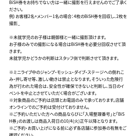
BiSH券をお持ちでない方は一緒に撮影を行えませんのでご了承く
ださい。
例）お客様2名+メンバー1名の場合：4枚のBiSH券を回収し、2枚を
撮影_
※未就学児のお子様は親御様と一緒に撮影頂けます。
お子様のみでの撮影になる場合はBiSH券を必要分回収させて頂
きます。
未就学児かどうかの判断はスタッフ側で判断させて頂きます。
※ミニライブ中のジャンプ・モッシュ・ダイブ・ステージへの倒れこ
み・押し寄せ等、激しい動きは禁止となります。そういった危険行
為が行われた場合は、安全性が確保できないと判断し、当日のイ
ベントを中止とさせていただく場合がございます。
※対象商品のご予約は店頭とお電話のみで承っております。店舗
オンラインでのご予約は受付けておりません。
※ご予約いただいた方への商品ならびに「入場整理番号」と「BiS
H券」のお渡しは商品入荷日の10/4(火)正午以降となります。
※ご予約・お買い上げになる前に必ず各店舗に参加券の有無をご
確認ください。